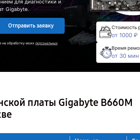
нием для диагностики и
т Gigabyte.
Отправить заявку
Стоимость 
от 1000 ₽
е на обработку моих
персональных
Время ремо
от 30 мин
нской платы Gigabyte B660M
кве