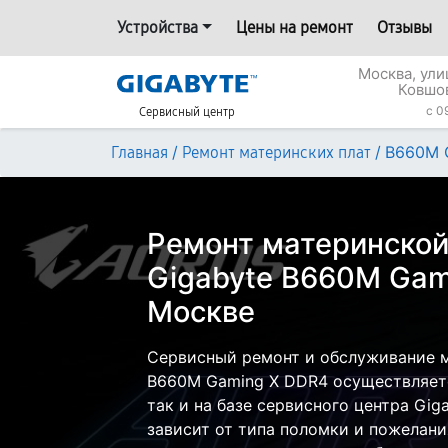
Устройства
Цены на ремонт
Отзывы
Москва, ул
Ковшо
c 0
Сервисный центр
/
/
B660M 
Главная
Ремонт материнских плат
Ремонт материнской
Gigabyte B660M Gam
Москве
Сервисный ремонт и обслуживание м
B660M Gaming X DDR4 осуществляетс
так и на базе сервисного центра Gig
зависит от типа поломки и пожелани