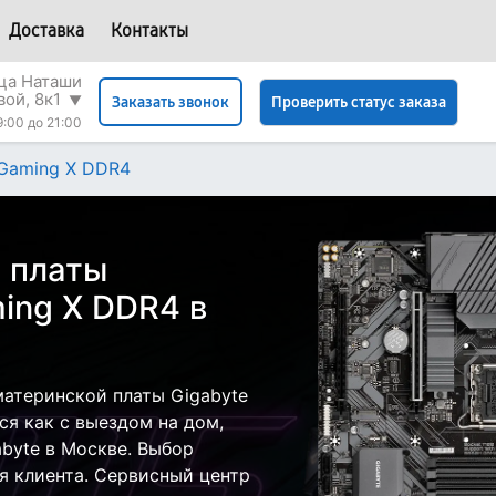
Доставка
Контакты
ица Наташи
вой, 8к1
▼
Проверить статус заказа
Заказать звонок
9:00 до 21:00
Gaming X DDR4
 платы
ing X DDR4 в
атеринской платы Gigabyte
я как с выездом на дом,
abyte в Москве. Выбор
я клиента. Сервисный центр