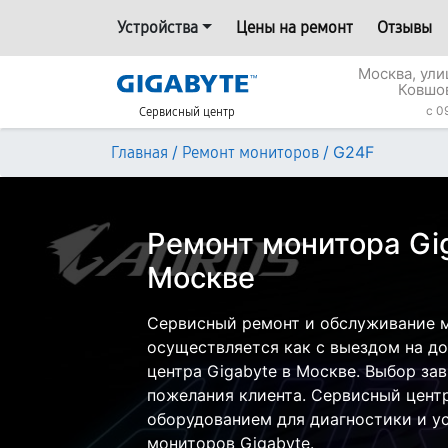
Устройства
Цены на ремонт
Отзывы
Москва, ул
Ковшо
c 0
Сервисный центр
/
/
G24F
Главная
Ремонт мониторов
Ремонт монитора Gi
Москве
Сервисный ремонт и обслуживание м
осуществляется как с выездом на дом
центра Gigabyte в Москве. Выбор за
пожелания клиента. Сервисный цент
оборудованием для диагностики и у
мониторов Gigabyte.