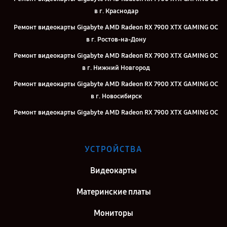
в г. Краснодар
Ремонт видеокарты Gigabyte AMD Radeon RX 7900 XTX GAMING OC
в г. Ростов-на-Дону
Ремонт видеокарты Gigabyte AMD Radeon RX 7900 XTX GAMING OC
в г. Нижний Новгород
Ремонт видеокарты Gigabyte AMD Radeon RX 7900 XTX GAMING OC
в г. Новосибирск
Ремонт видеокарты Gigabyte AMD Radeon RX 7900 XTX GAMING OC
в г. Челябинск
Ремонт видеокарты Gigabyte AMD Radeon RX 7900 XTX GAMING OC
УСТРОЙСТВА
в г. Екатеринбург
Ремонт видеокарты Gigabyte AMD Radeon RX 7900 XTX GAMING OC
Видеокарты
в г. Казань
Материнские платы
Ремонт видеокарты Gigabyte AMD Radeon RX 7900 XTX GAMING OC
в г. Воронеж
Мониторы
Ремонт видеокарты Gigabyte AMD Radeon RX 7900 XTX GAMING OC