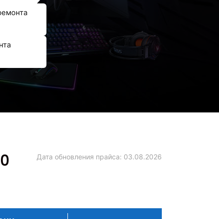
ремонта
нта
70
Дата обновления прайса:
03.08.2026