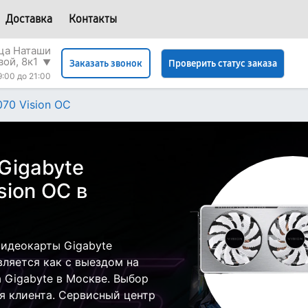
Доставка
Контакты
ица Наташи
вой, 8к1
▼
Проверить статус заказа
Заказать звонок
9:00 до 21:00
070 Vision OC
Gigabyte
sion OC в
идеокарты Gigabyte
вляется как с выездом на
а Gigabyte в Москве. Выбор
я клиента. Сервисный центр