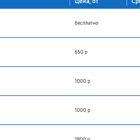
Цена, от
Ср
бесплатно
650 р
1000 р
1000 р
1800 р