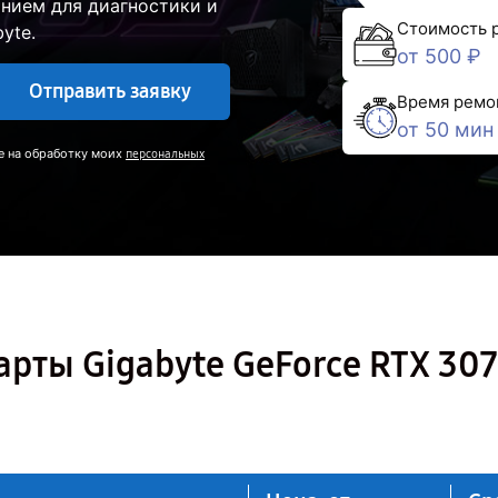
нием для диагностики и
Стоимость 
yte.
от 500 ₽
Отправить заявку
Время ремо
от 50 мин
е на обработку моих
персональных
рты Gigabyte GeForce RTX 30