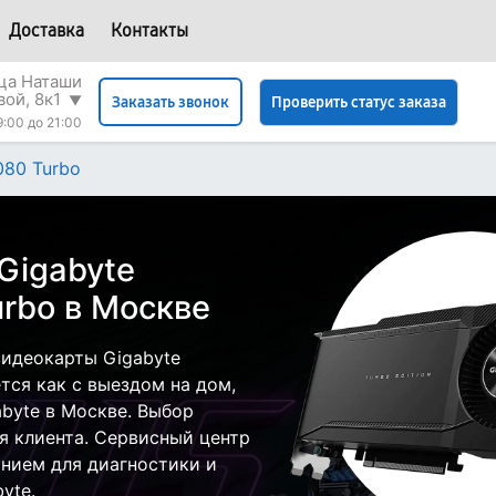
Доставка
Контакты
ица Наташи
вой, 8к1
▼
Проверить статус заказа
Заказать звонок
9:00 до 21:00
080 Turbo
Gigabyte
rbo в Москве
идеокарты Gigabyte
тся как с выездом на дом,
abyte в Москве. Выбор
я клиента. Сервисный центр
нием для диагностики и
yte.