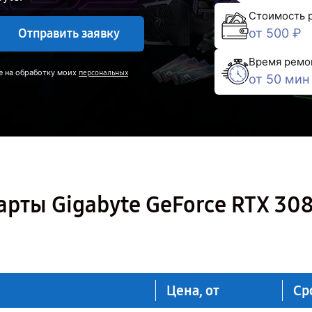
Стоимость 
Отправить заявку
от 500 ₽
Время ремо
е на обработку моих
персональных
от 50 мин
рты Gigabyte GeForce RTX 30
Цена, от
Ср