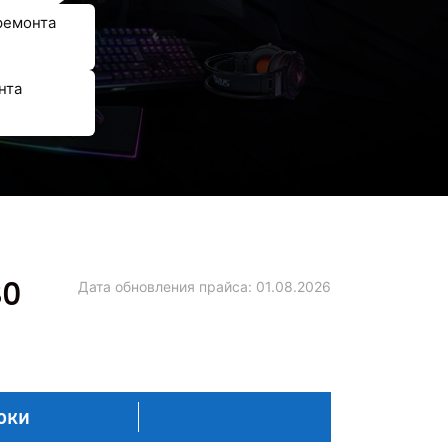
ремонта
нта
80
Дата обновления прайса:
01.08.2026
оки