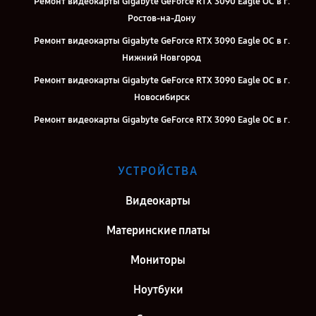
Ремонт видеокарты Gigabyte GeForce RTX 3090 Eagle OC в г.
Ростов-на-Дону
Ремонт видеокарты Gigabyte GeForce RTX 3090 Eagle OC в г.
Нижний Новгород
Ремонт видеокарты Gigabyte GeForce RTX 3090 Eagle OC в г.
Новосибирск
Ремонт видеокарты Gigabyte GeForce RTX 3090 Eagle OC в г.
Челябинск
Ремонт видеокарты Gigabyte GeForce RTX 3090 Eagle OC в г.
УСТРОЙСТВА
Екатеринбург
Ремонт видеокарты Gigabyte GeForce RTX 3090 Eagle OC в г.
Видеокарты
Казань
Материнские платы
Ремонт видеокарты Gigabyte GeForce RTX 3090 Eagle OC в г.
Воронеж
Мониторы
Ремонт видеокарты Gigabyte GeForce RTX 3090 Eagle OC в г.
Ноутбуки
Саратов