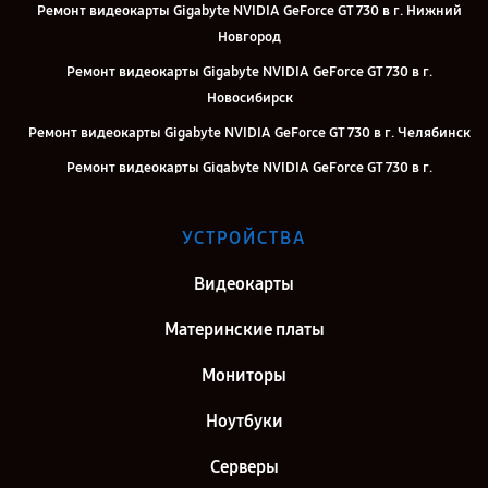
Ремонт видеокарты Gigabyte NVIDIA GeForce GT 730 в г. Нижний
Новгород
Ремонт видеокарты Gigabyte NVIDIA GeForce GT 730 в г.
Новосибирск
Ремонт видеокарты Gigabyte NVIDIA GeForce GT 730 в г. Челябинск
Ремонт видеокарты Gigabyte NVIDIA GeForce GT 730 в г.
Екатеринбург
Ремонт видеокарты Gigabyte NVIDIA GeForce GT 730 в г. Казань
УСТРОЙСТВА
Ремонт видеокарты Gigabyte NVIDIA GeForce GT 730 в г. Воронеж
Видеокарты
Ремонт видеокарты Gigabyte NVIDIA GeForce GT 730 в г. Саратов
Материнские платы
Ремонт видеокарты Gigabyte NVIDIA GeForce GT 730 в г. Самара
Ремонт видеокарты Gigabyte NVIDIA GeForce GT 730 в г. Киров
Мониторы
Ремонт видеокарты Gigabyte NVIDIA GeForce GT 730 в г. Санкт-
Ноутбуки
Петербург
Серверы